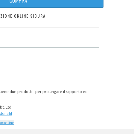
COMPRA
ZIONE ONLINE SICURA
ene due prodotti - per prolungare il rapporto ed
t. Ltd
denafil
poxetine