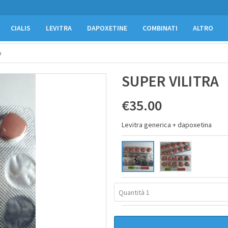
CIALIS
LEVITRA
DAPOXETINE
COMBINATI
ALTRO
o
SUPER VILITRA
€35.00
Levitra generica + dapoxetina
Quantità 1